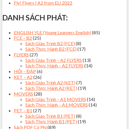
Fly! Flyers | A2 from ELI 2022
DANH SÁCH PHÁT:
ENGLISH YLE (Young Learners English)
(85)
FCE – B2
(25)
Sách Giáo Trình B2 (FCE)
(8)
Sách Thực Hành B2 (FCE)
(17)
FLYERS
(27)
Sách Giáo Trình – A2 FLYERS
(13)
Sách Thực Hành – A2 FLYERS
(14)
HỎI – ĐÁP
(6)
KET – A2
(26)
Sách Giáo Trình A2 (KET)
(7)
Sách Thực Hành A2 (KET)
(19)
MOVERS
(28)
Sách Giáo Trình – A1 MOVERS
(14)
Sách Thực Hành – A1 MOVERS
(14)
PET – B1
(27)
Sách Giáo Trình B1 (PET)
(8)
Sách Thực Hành B1 (PET)
(19)
Sách PDF Có Phí
(89)