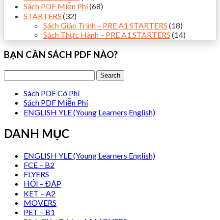
Sách PDF Miễn Phí
(68)
STARTERS
(32)
Sách Giáo Trình – PRE A1 STARTERS
(18)
Sách Thực Hành – PRE A1 STARTERS
(14)
BẠN CẦN SÁCH PDF NÀO?
Sách PDF Có Phí
Sách PDF Miễn Phí
ENGLISH YLE (Young Learners English)
DANH MỤC
ENGLISH YLE (Young Learners English)
FCE – B2
FLYERS
HỎI – ĐÁP
KET – A2
MOVERS
PET – B1