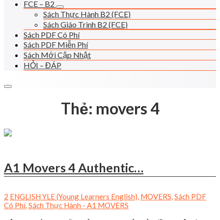
FCE – B2
Sách Thực Hành B2 (FCE)
Sách Giáo Trình B2 (FCE)
Sách PDF Có Phí
Sách PDF Miễn Phí
Sách Mới Cập Nhật
HỎI – ĐÁP
Thẻ:
movers 4
A1 Movers 4 Authentic…
2
ENGLISH YLE (Young Learners English)
,
MOVERS
,
Sách PDF
Có Phí
,
Sách Thực Hành - A1 MOVERS