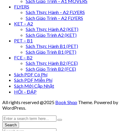
Sách Giáo Trình – A1 MOVERS
FLYERS
Sách Thực Hành – A2 FLYERS
Sách Giáo Trình – A2 FLYERS
KET – A2
Sách Thực Hành A2 (KET)
Sách Giáo Trình A2 (KET)
PET – B1
Sách Thực Hành B1 (PET)
Sách Giáo Trình B1 (PET)
FCE – B2
Sách Thực Hành B2 (FCE)
Sách Giáo Trình B2 (FCE)
Sách PDF Có Phí
Sách PDF Miễn Phí
Sách Mới Cập Nhật
HỎI – ĐÁP
All rights reserved @2025
Book Shop
Theme. Powered by
WordPress.
Search