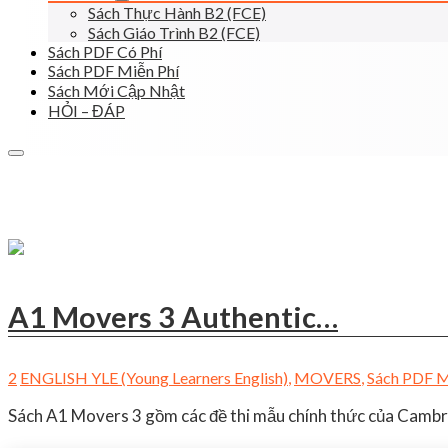
Sách Thực Hành B2 (FCE)
Sách Giáo Trình B2 (FCE)
Sách PDF Có Phí
Sách PDF Miễn Phí
Sách Mới Cập Nhật
HỎI – ĐÁP
A1 Movers 3 Authentic…
2
ENGLISH YLE (Young Learners English)
,
MOVERS
,
Sách PDF M
Sách A1 Movers 3 gồm các đề thi mẫu chính thức của Cambri