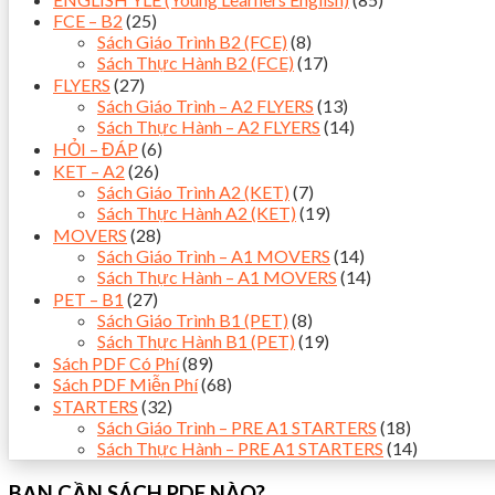
FCE – B2
(25)
Sách Giáo Trình B2 (FCE)
(8)
Sách Thực Hành B2 (FCE)
(17)
FLYERS
(27)
Sách Giáo Trình – A2 FLYERS
(13)
Sách Thực Hành – A2 FLYERS
(14)
HỎI – ĐÁP
(6)
KET – A2
(26)
Sách Giáo Trình A2 (KET)
(7)
Sách Thực Hành A2 (KET)
(19)
MOVERS
(28)
Sách Giáo Trình – A1 MOVERS
(14)
Sách Thực Hành – A1 MOVERS
(14)
PET – B1
(27)
Sách Giáo Trình B1 (PET)
(8)
Sách Thực Hành B1 (PET)
(19)
Sách PDF Có Phí
(89)
Sách PDF Miễn Phí
(68)
STARTERS
(32)
Sách Giáo Trình – PRE A1 STARTERS
(18)
Sách Thực Hành – PRE A1 STARTERS
(14)
BẠN CẦN SÁCH PDF NÀO?