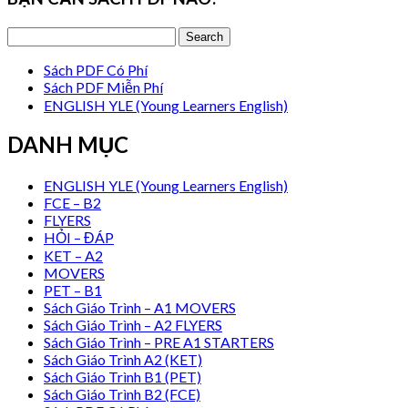
Sách PDF Có Phí
Sách PDF Miễn Phí
ENGLISH YLE (Young Learners English)
DANH MỤC
ENGLISH YLE (Young Learners English)
FCE – B2
FLYERS
HỎI – ĐÁP
KET – A2
MOVERS
PET – B1
Sách Giáo Trình – A1 MOVERS
Sách Giáo Trình – A2 FLYERS
Sách Giáo Trình – PRE A1 STARTERS
Sách Giáo Trình A2 (KET)
Sách Giáo Trình B1 (PET)
Sách Giáo Trình B2 (FCE)