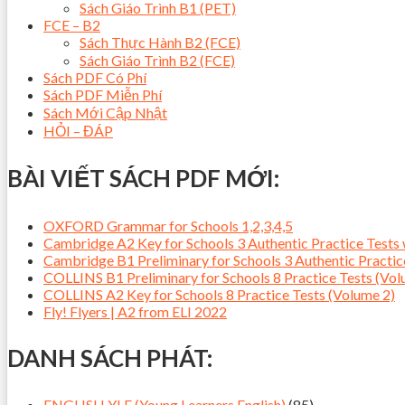
Sách Giáo Trình B1 (PET)
FCE – B2
Sách Thực Hành B2 (FCE)
Sách Giáo Trình B2 (FCE)
Sách PDF Có Phí
Sách PDF Miễn Phí
Sách Mới Cập Nhật
HỎI – ĐÁP
BÀI VIẾT SÁCH PDF MỚI:
OXFORD Grammar for Schools 1,2,3,4,5
Cambridge A2 Key for Schools 3 Authentic Practice Tes
Cambridge B1 Preliminary for Schools 3 Authentic Pract
COLLINS B1 Preliminary for Schools 8 Practice Tests (Vol
COLLINS A2 Key for Schools 8 Practice Tests (Volume 2)
Fly! Flyers | A2 from ELI 2022
DANH SÁCH PHÁT:
ENGLISH YLE (Young Learners English)
(85)