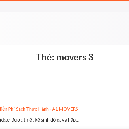
Thẻ:
movers 3
iễn Phí
,
Sách Thực Hành - A1 MOVERS
dge, được thiết kế sinh động và hấp…