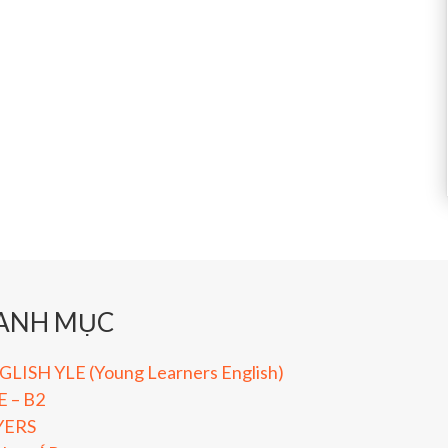
ANH MỤC
LISH YLE (Young Learners English)
E – B2
YERS