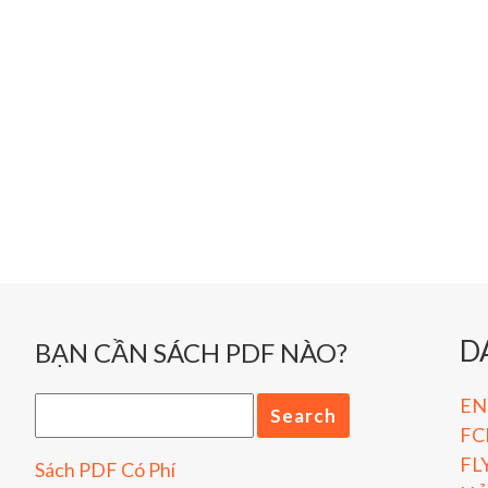
D
BẠN CẦN SÁCH PDF NÀO?
ENG
FC
FL
Sách PDF Có Phí