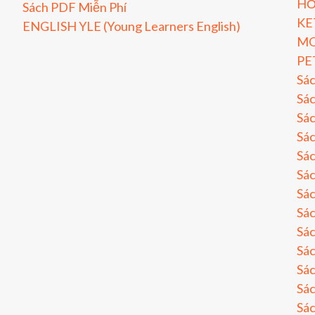
HỎ
Sách PDF Miễn Phí
KE
ENGLISH YLE (Young Learners English)
MO
PE
Sá
Sác
Sác
Sác
Sác
Sác
Sác
Sá
Sá
Sá
Sá
Sá
Sá