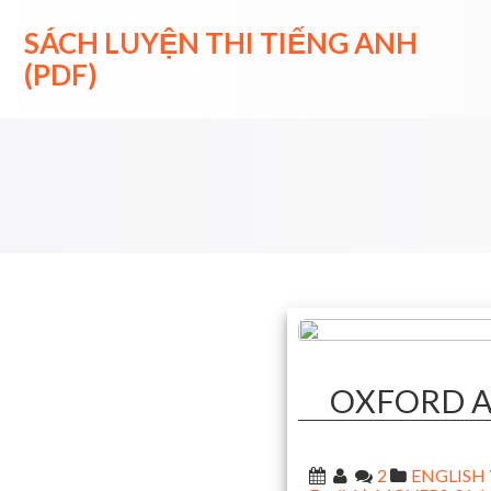
Skip
to
SÁCH LUYỆN THI TIẾNG ANH
content
(PDF)
OXFORD A
2
ENGLISH Y