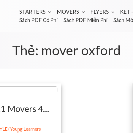
STARTERS
MOVERS
FLYERS
KET 
Sách PDF Có Phí
Sách PDF Miễn Phí
Sách Mớ
Thẻ:
mover oxford
1 Movers 4…
LE (Young Learners