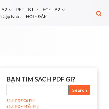
– A2
PET – B1
FCE – B2
i Cập Nhật
HỎI – ĐÁP
BẠN TÌM SÁCH PDF GÌ?
Sách PDF Có Phí
Sách PDF Miễn Phí