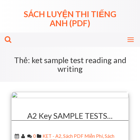
Skip
to
SÁCH LUYỆN THI TIẾNG
content
ANH (PDF)
Thẻ:
ket sample test reading and
writing
A2 Key SAMPLE TESTS…
0
KET - A2
,
Sách PDF Miễn Phí
,
Sách