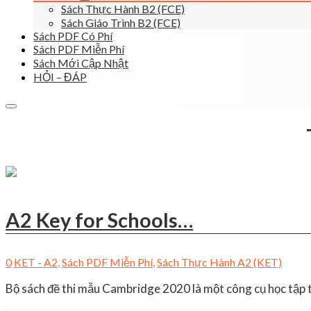
Sách Thực Hành B2 (FCE)
Sách Giáo Trình B2 (FCE)
Sách PDF Có Phí
Sách PDF Miễn Phí
Sách Mới Cập Nhật
HỎI – ĐÁP
A2 Key for Schools…
0
KET - A2
,
Sách PDF Miễn Phí
,
Sách Thực Hành A2 (KET)
Bộ sách đề thi mẫu Cambridge 2020 là một công cụ học tập t