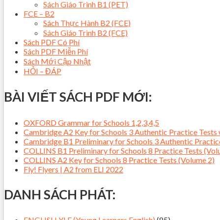
Sách Giáo Trình B1 (PET)
FCE – B2
Sách Thực Hành B2 (FCE)
Sách Giáo Trình B2 (FCE)
Sách PDF Có Phí
Sách PDF Miễn Phí
Sách Mới Cập Nhật
HỎI – ĐÁP
BÀI VIẾT SÁCH PDF MỚI:
OXFORD Grammar for Schools 1,2,3,4,5
Cambridge A2 Key for Schools 3 Authentic Practice Tes
Cambridge B1 Preliminary for Schools 3 Authentic Pract
COLLINS B1 Preliminary for Schools 8 Practice Tests (Vol
COLLINS A2 Key for Schools 8 Practice Tests (Volume 2)
Fly! Flyers | A2 from ELI 2022
DANH SÁCH PHÁT:
ENGLISH YLE (Young Learners English)
(85)