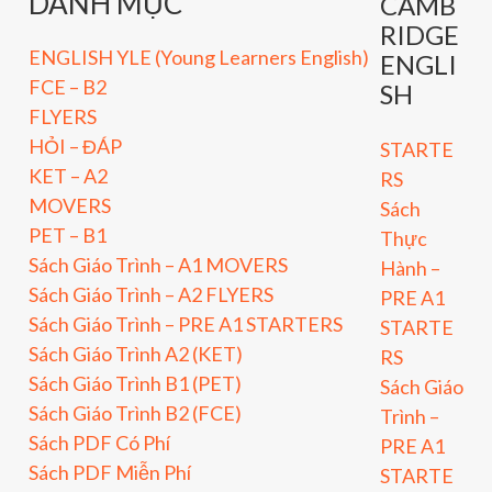
DANH MỤC
CAMB
RIDGE
ENGLISH YLE (Young Learners English)
ENGLI
FCE – B2
SH
FLYERS
HỎI – ĐÁP
STARTE
KET – A2
RS
MOVERS
Sách
PET – B1
Thực
Sách Giáo Trình – A1 MOVERS
Hành –
Sách Giáo Trình – A2 FLYERS
PRE A1
Sách Giáo Trình – PRE A1 STARTERS
STARTE
Sách Giáo Trình A2 (KET)
RS
Sách Giáo Trình B1 (PET)
Sách Giáo
Sách Giáo Trình B2 (FCE)
Trình –
Sách PDF Có Phí
PRE A1
Sách PDF Miễn Phí
STARTE