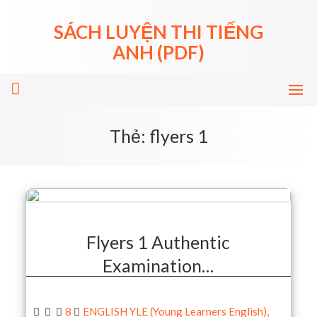
Skip
to
SÁCH LUYỆN THI TIẾNG
content
ANH (PDF)
Thẻ:
flyers 1
Flyers 1 Authentic
Examination…
8
ENGLISH YLE (Young Learners English)
,