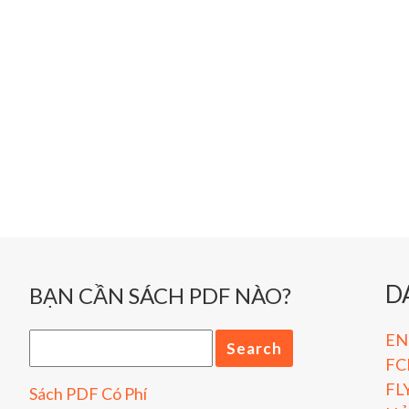
D
BẠN CẦN SÁCH PDF NÀO?
ENG
FC
FL
Sách PDF Có Phí