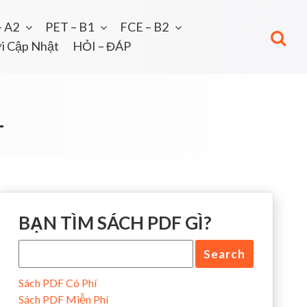
– A2
PET – B1
FCE – B2
i Cập Nhật
HỎI – ĐÁP
1
BẠN TÌM SÁCH PDF GÌ?
Sách PDF Có Phí
Sách PDF Miễn Phí