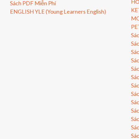
HỎ
Sách PDF Miễn Phí
KE
ENGLISH YLE (Young Learners English)
MO
PE
Sá
Sác
Sác
Sác
Sác
Sác
Sác
Sá
Sá
Sá
Sá
Sá
Sá