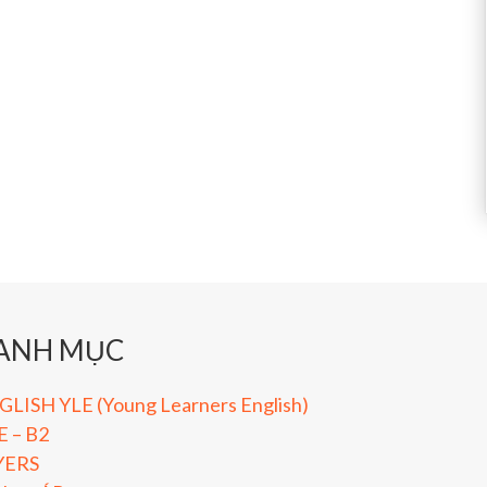
ANH MỤC
LISH YLE (Young Learners English)
E – B2
YERS