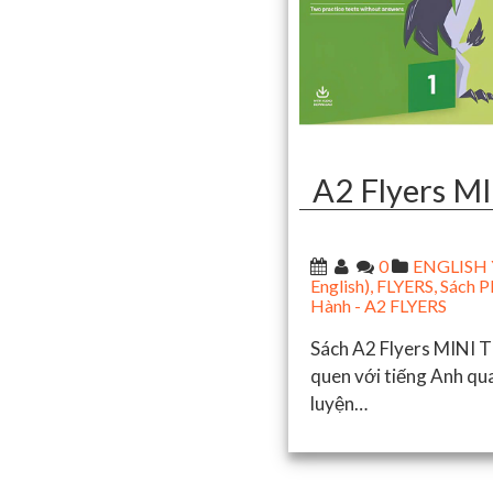
A2 Flyers 
0
ENGLISH Y
English)
,
FLYERS
,
Sách P
Hành - A2 FLYERS
Sách A2 Flyers MINI 
quen với tiếng Anh qua
luyện…