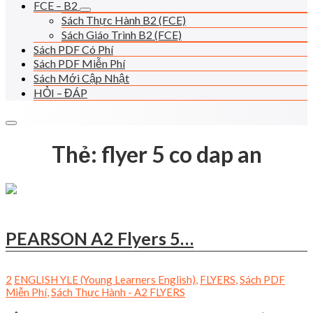
FCE – B2
Sách Thực Hành B2 (FCE)
Sách Giáo Trình B2 (FCE)
Sách PDF Có Phí
Sách PDF Miễn Phí
Sách Mới Cập Nhật
HỎI – ĐÁP
Thẻ:
flyer 5 co dap an
PEARSON A2 Flyers 5…
2
ENGLISH YLE (Young Learners English)
,
FLYERS
,
Sách PDF
Miễn Phí
,
Sách Thực Hành - A2 FLYERS