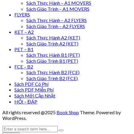
Sách Thực Hành – A1 MOVERS
Sách Giáo Trình – A1 MOVERS
FLYERS
Sách Thực Hành – A2 FLYERS
Sách Giáo Trình – A2 FLYERS
KET – A2
Sách Thực Hành A2 (KET)
Sách Giáo Trình A2 (KET)
PET – B1
Sách Thực Hành B1 (PET)
Sách Giáo Trình B1 (PET)
FCE – B2
Sách Thực Hành B2 (FCE)
Sách Giáo Trình B2 (FCE)
Sách PDF Có Phí
Sách PDF Miễn Phí
Sách Mới Cập Nhật
HỎI – ĐÁP
All rights reserved @2025
Book Shop
Theme. Powered by
WordPress.