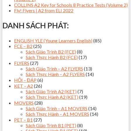
COLLINS A2 Key for Schools 8 Practice Tests (Volume 2)
Fly! Flyers | A2 from ELI 2022
DANH SÁCH PHÁT:
ENGLISH YLE (Young Learners English)
(85)
FCE – B2
(25)
Sách Giáo Trình B2 (FCE)
(8)
Sách Thực Hành B2 (FCE)
(17)
FLYERS
(27)
Sách Giáo Trình – A2 FLYERS
(13)
Sách Thực Hành – A2 FLYERS
(14)
HỎI – ĐÁP
(6)
KET – A2
(26)
Sách Giáo Trình A2 (KET)
(7)
Sách Thực Hành A2 (KET)
(19)
MOVERS
(28)
Sách Giáo Trình – A1 MOVERS
(14)
Sách Thực Hành – A1 MOVERS
(14)
PET – B1
(27)
Sách Giáo Trình B1 (PET)
(8)
Sách Thực Hành B1 (PET)
(19)