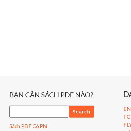
D
BẠN CẦN SÁCH PDF NÀO?
ENG
FC
FL
Sách PDF Có Phí