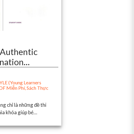
 Authentic
nation…
LE (Young Learners
DF Miễn Phí
,
Sách Thực
ng chỉ là những đề thi
hìa khóa giúp bé…