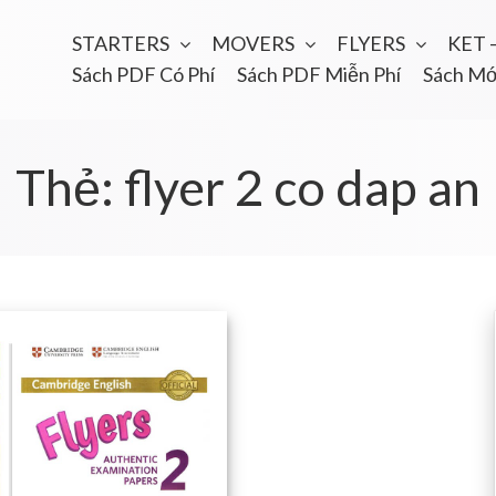
STARTERS
MOVERS
FLYERS
KET 
Sách PDF Có Phí
Sách PDF Miễn Phí
Sách Mớ
Thẻ:
flyer 2 co dap an