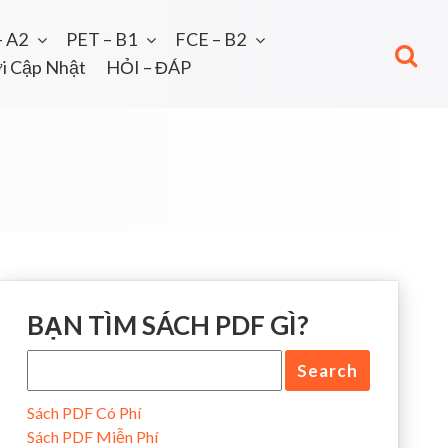
– A2
PET – B1
FCE – B2
i Cập Nhật
HỎI – ĐÁP
BẠN TÌM SÁCH PDF GÌ?
Sách PDF Có Phí
Sách PDF Miễn Phí