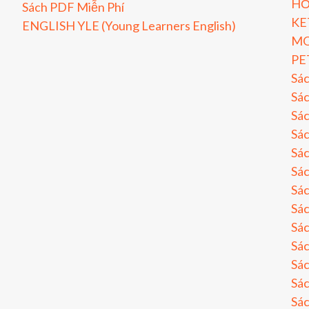
HỎ
Sách PDF Miễn Phí
KE
ENGLISH YLE (Young Learners English)
MO
PE
Sá
Sác
Sác
Sác
Sác
Sác
Sác
Sá
Sá
Sá
Sá
Sá
Sá