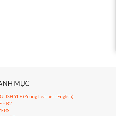
ANH MỤC
LISH YLE (Young Learners English)
E – B2
YERS