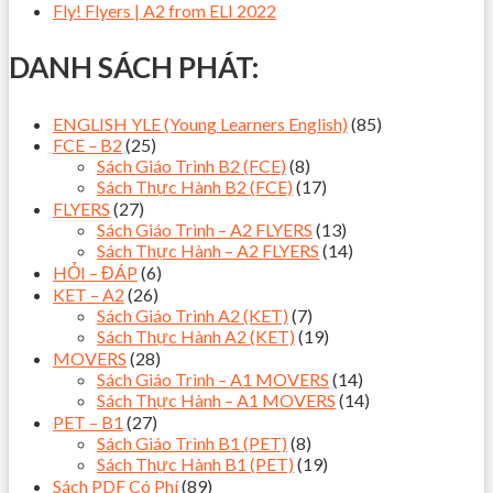
Fly! Flyers | A2 from ELI 2022
DANH SÁCH PHÁT:
ENGLISH YLE (Young Learners English)
(85)
FCE – B2
(25)
Sách Giáo Trình B2 (FCE)
(8)
Sách Thực Hành B2 (FCE)
(17)
FLYERS
(27)
Sách Giáo Trình – A2 FLYERS
(13)
Sách Thực Hành – A2 FLYERS
(14)
HỎI – ĐÁP
(6)
KET – A2
(26)
Sách Giáo Trình A2 (KET)
(7)
Sách Thực Hành A2 (KET)
(19)
MOVERS
(28)
Sách Giáo Trình – A1 MOVERS
(14)
Sách Thực Hành – A1 MOVERS
(14)
PET – B1
(27)
Sách Giáo Trình B1 (PET)
(8)
Sách Thực Hành B1 (PET)
(19)
Sách PDF Có Phí
(89)