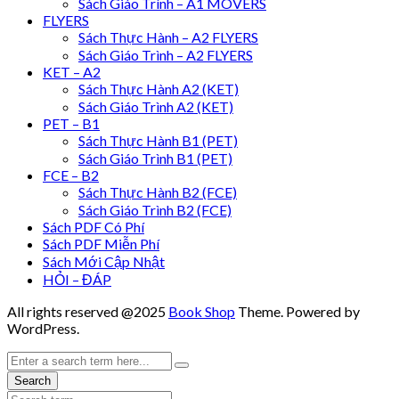
Sách Giáo Trình – A1 MOVERS
FLYERS
Sách Thực Hành – A2 FLYERS
Sách Giáo Trình – A2 FLYERS
KET – A2
Sách Thực Hành A2 (KET)
Sách Giáo Trình A2 (KET)
PET – B1
Sách Thực Hành B1 (PET)
Sách Giáo Trình B1 (PET)
FCE – B2
Sách Thực Hành B2 (FCE)
Sách Giáo Trình B2 (FCE)
Sách PDF Có Phí
Sách PDF Miễn Phí
Sách Mới Cập Nhật
HỎI – ĐÁP
All rights reserved @2025
Book Shop
Theme. Powered by
WordPress.
Search