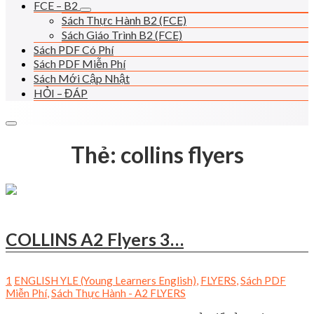
FCE – B2
Sách Thực Hành B2 (FCE)
Sách Giáo Trình B2 (FCE)
Sách PDF Có Phí
Sách PDF Miễn Phí
Sách Mới Cập Nhật
HỎI – ĐÁP
Thẻ:
collins flyers
COLLINS A2 Flyers 3…
1
ENGLISH YLE (Young Learners English)
,
FLYERS
,
Sách PDF
Miễn Phí
,
Sách Thực Hành - A2 FLYERS