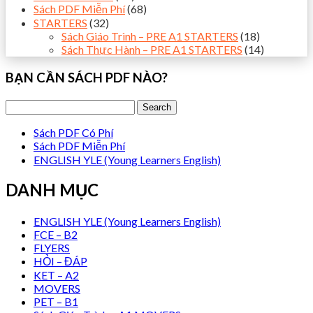
Sách PDF Miễn Phí
(68)
STARTERS
(32)
Sách Giáo Trình – PRE A1 STARTERS
(18)
Sách Thực Hành – PRE A1 STARTERS
(14)
BẠN CẦN SÁCH PDF NÀO?
Sách PDF Có Phí
Sách PDF Miễn Phí
ENGLISH YLE (Young Learners English)
DANH MỤC
ENGLISH YLE (Young Learners English)
FCE – B2
FLYERS
HỎI – ĐÁP
KET – A2
MOVERS
PET – B1