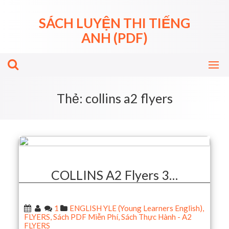
Skip
to
SÁCH LUYỆN THI TIẾNG
content
ANH (PDF)
Thẻ:
collins a2 flyers
COLLINS A2 Flyers 3…
1
ENGLISH YLE (Young Learners English)
,
FLYERS
,
Sách PDF Miễn Phí
,
Sách Thực Hành - A2
FLYERS