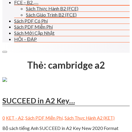
FCE – B2
Sách Thực Hành B2 (FCE)
Sách Giáo Trình B2 (FCE)
Sách PDF Có Phí
Sách PDF Miễn Phí
Sách Mới Cập Nhật
HỎI – ĐÁP
Thẻ:
cambridge a2
SUCCEED in A2 Key…
0
KET - A2
,
Sách PDF Miễn Phí
,
Sách Thực Hành A2 (KET)
Bộ sách tiếng Anh SUCCEED in A2 Key New 2020 Format