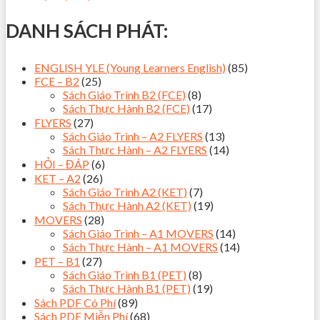
DANH SÁCH PHÁT:
ENGLISH YLE (Young Learners English)
(85)
FCE – B2
(25)
Sách Giáo Trình B2 (FCE)
(8)
Sách Thực Hành B2 (FCE)
(17)
FLYERS
(27)
Sách Giáo Trình – A2 FLYERS
(13)
Sách Thực Hành – A2 FLYERS
(14)
HỎI – ĐÁP
(6)
KET – A2
(26)
Sách Giáo Trình A2 (KET)
(7)
Sách Thực Hành A2 (KET)
(19)
MOVERS
(28)
Sách Giáo Trình – A1 MOVERS
(14)
Sách Thực Hành – A1 MOVERS
(14)
PET – B1
(27)
Sách Giáo Trình B1 (PET)
(8)
Sách Thực Hành B1 (PET)
(19)
Sách PDF Có Phí
(89)
Sách PDF Miễn Phí
(68)