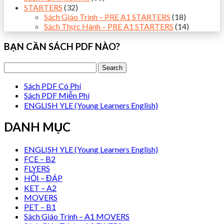
STARTERS
(32)
Sách Giáo Trình – PRE A1 STARTERS
(18)
Sách Thực Hành – PRE A1 STARTERS
(14)
BẠN CẦN SÁCH PDF NÀO?
Sách PDF Có Phí
Sách PDF Miễn Phí
ENGLISH YLE (Young Learners English)
DANH MỤC
ENGLISH YLE (Young Learners English)
FCE – B2
FLYERS
HỎI – ĐÁP
KET – A2
MOVERS
PET – B1
Sách Giáo Trình – A1 MOVERS