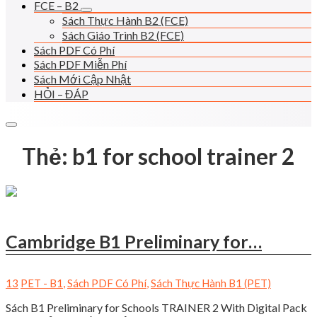
FCE – B2
Sách Thực Hành B2 (FCE)
Sách Giáo Trình B2 (FCE)
Sách PDF Có Phí
Sách PDF Miễn Phí
Sách Mới Cập Nhật
HỎI – ĐÁP
Thẻ:
b1 for school trainer 2
Cambridge B1 Preliminary for…
13
PET - B1
,
Sách PDF Có Phí
,
Sách Thực Hành B1 (PET)
Sách B1 Preliminary for Schools TRAINER 2 With Digital Pack