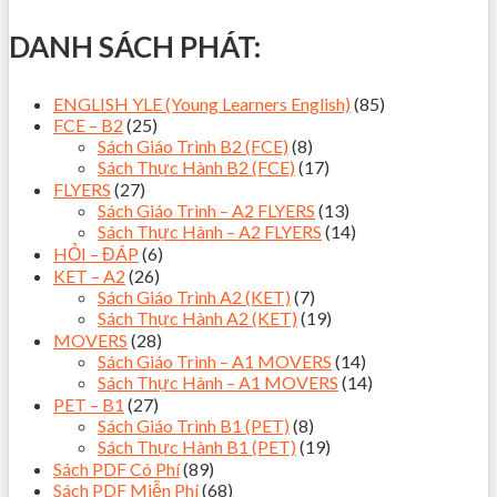
DANH SÁCH PHÁT:
ENGLISH YLE (Young Learners English)
(85)
FCE – B2
(25)
Sách Giáo Trình B2 (FCE)
(8)
Sách Thực Hành B2 (FCE)
(17)
FLYERS
(27)
Sách Giáo Trình – A2 FLYERS
(13)
Sách Thực Hành – A2 FLYERS
(14)
HỎI – ĐÁP
(6)
KET – A2
(26)
Sách Giáo Trình A2 (KET)
(7)
Sách Thực Hành A2 (KET)
(19)
MOVERS
(28)
Sách Giáo Trình – A1 MOVERS
(14)
Sách Thực Hành – A1 MOVERS
(14)
PET – B1
(27)
Sách Giáo Trình B1 (PET)
(8)
Sách Thực Hành B1 (PET)
(19)
Sách PDF Có Phí
(89)
Sách PDF Miễn Phí
(68)