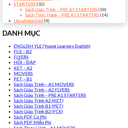
STARTERS
(32)
Sách Giáo Trình – PRE A1 STARTERS
(18)
Sách Thực Hành – PRE A1 STARTERS
(14)
Uncategorized
(4)
DANH MỤC
ENGLISH YLE (Young Learners English)
FCE – B2
FLYERS
HỎI – ĐÁP
KET – A2
MOVERS
PET – B1
Sách Giáo Trình – A1 MOVERS
Sách Giáo Trình – A2 FLYERS
Sách Giáo Trình – PRE A1 STARTERS
Sách Giáo Trình A2 (KET)
Sách Giáo Trình B1 (PET)
Sách Giáo Trình B2 (FCE)
Sách PDF Có Phí
Sách PDF Miễn Phí
Sách Thực Hành – A1 MOVERS