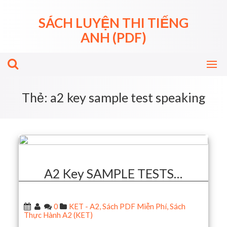
Skip
to
SÁCH LUYỆN THI TIẾNG
content
ANH (PDF)
Thẻ:
a2 key sample test speaking
A2 Key SAMPLE TESTS…
0
KET - A2
,
Sách PDF Miễn Phí
,
Sách
Thực Hành A2 (KET)