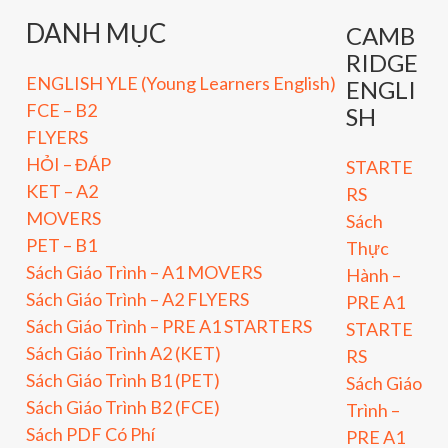
DANH MỤC
CAMB
RIDGE
ENGLISH YLE (Young Learners English)
ENGLI
FCE – B2
SH
FLYERS
HỎI – ĐÁP
STARTE
KET – A2
RS
MOVERS
Sách
PET – B1
Thực
Sách Giáo Trình – A1 MOVERS
Hành –
Sách Giáo Trình – A2 FLYERS
PRE A1
Sách Giáo Trình – PRE A1 STARTERS
STARTE
Sách Giáo Trình A2 (KET)
RS
Sách Giáo Trình B1 (PET)
Sách Giáo
Sách Giáo Trình B2 (FCE)
Trình –
Sách PDF Có Phí
PRE A1