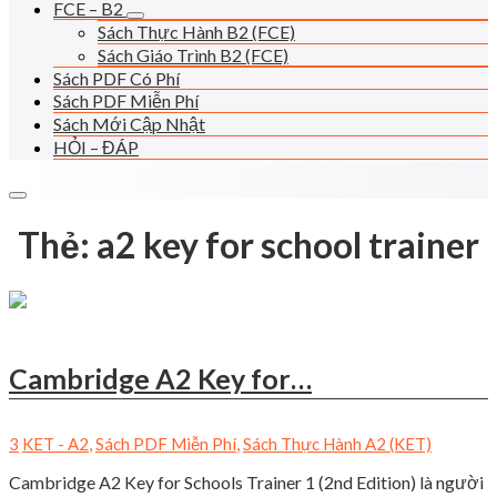
FCE – B2
Sách Thực Hành B2 (FCE)
Sách Giáo Trình B2 (FCE)
Sách PDF Có Phí
Sách PDF Miễn Phí
Sách Mới Cập Nhật
HỎI – ĐÁP
Thẻ:
a2 key for school trainer
Cambridge A2 Key for…
3
KET - A2
,
Sách PDF Miễn Phí
,
Sách Thực Hành A2 (KET)
Cambridge A2 Key for Schools Trainer 1 (2nd Edition) là người