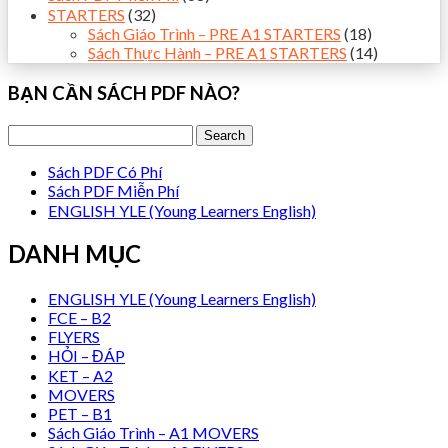
STARTERS
(32)
Sách Giáo Trình – PRE A1 STARTERS
(18)
Sách Thực Hành – PRE A1 STARTERS
(14)
BẠN CẦN SÁCH PDF NÀO?
Sách PDF Có Phí
Sách PDF Miễn Phí
ENGLISH YLE (Young Learners English)
DANH MỤC
ENGLISH YLE (Young Learners English)
FCE – B2
FLYERS
HỎI – ĐÁP
KET – A2
MOVERS
PET – B1
Sách Giáo Trình – A1 MOVERS