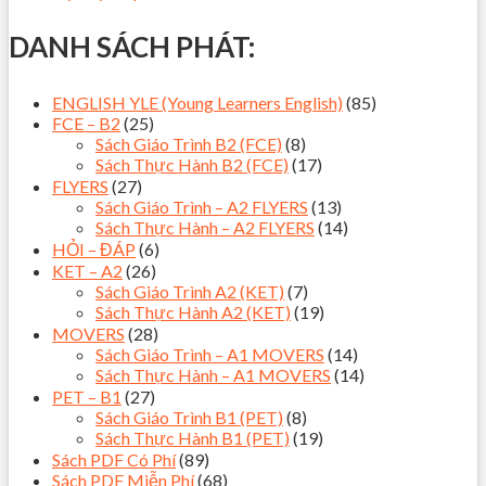
DANH SÁCH PHÁT:
ENGLISH YLE (Young Learners English)
(85)
FCE – B2
(25)
Sách Giáo Trình B2 (FCE)
(8)
Sách Thực Hành B2 (FCE)
(17)
FLYERS
(27)
Sách Giáo Trình – A2 FLYERS
(13)
Sách Thực Hành – A2 FLYERS
(14)
HỎI – ĐÁP
(6)
KET – A2
(26)
Sách Giáo Trình A2 (KET)
(7)
Sách Thực Hành A2 (KET)
(19)
MOVERS
(28)
Sách Giáo Trình – A1 MOVERS
(14)
Sách Thực Hành – A1 MOVERS
(14)
PET – B1
(27)
Sách Giáo Trình B1 (PET)
(8)
Sách Thực Hành B1 (PET)
(19)
Sách PDF Có Phí
(89)
Sách PDF Miễn Phí
(68)