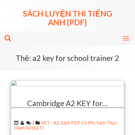
Skip
to
SÁCH LUYỆN THI TIẾNG
content
ANH (PDF)
Thẻ:
a2 key for school trainer 2
Cambridge A2 KEY for…
2
KET - A2
,
Sách PDF Có Phí
,
Sách Thực
Hành A2 (KET)