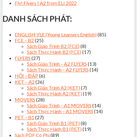
Fly! Flyers | A2 from ELI 2022
DANH SÁCH PHÁT:
ENGLISH YLE (Young Learners English)
(85)
FCE – B2
(25)
Sách Giáo Trình B2 (FCE)
(8)
Sách Thực Hành B2 (FCE)
(17)
FLYERS
(27)
Sách Giáo Trình – A2 FLYERS
(13)
Sách Thực Hành – A2 FLYERS
(14)
HỎI – ĐÁP
(6)
KET – A2
(26)
Sách Giáo Trình A2 (KET)
(7)
Sách Thực Hành A2 (KET)
(19)
MOVERS
(28)
Sách Giáo Trình – A1 MOVERS
(14)
Sách Thực Hành – A1 MOVERS
(14)
PET – B1
(27)
Sách Giáo Trình B1 (PET)
(8)
Sách Thực Hành B1 (PET)
(19)
Sách PDF Có Phí
(89)