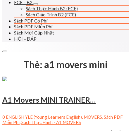
FCE – B2
Sách Thực Hành B2 (FCE)
Sách Giáo Trình B2 (FCE)
Sách PDF Có Phí
Sách PDF Miễn Phí
Sách Mới Cập Nhật
HỎI – ĐÁP
Thẻ:
a1 movers mini
A1 Movers MINI TRAINER…
0
ENGLISH YLE (Young Learners English)
,
MOVERS
,
Sách PDF
Miễn Phí
,
Sách Thực Hành - A1 MOVERS