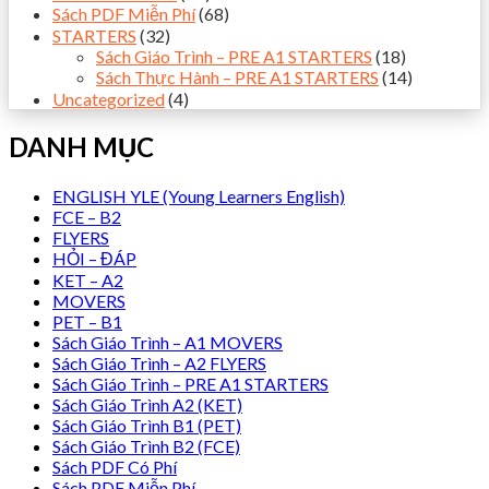
Sách PDF Miễn Phí
(68)
STARTERS
(32)
Sách Giáo Trình – PRE A1 STARTERS
(18)
Sách Thực Hành – PRE A1 STARTERS
(14)
Uncategorized
(4)
DANH MỤC
ENGLISH YLE (Young Learners English)
FCE – B2
FLYERS
HỎI – ĐÁP
KET – A2
MOVERS
PET – B1
Sách Giáo Trình – A1 MOVERS
Sách Giáo Trình – A2 FLYERS
Sách Giáo Trình – PRE A1 STARTERS
Sách Giáo Trình A2 (KET)
Sách Giáo Trình B1 (PET)
Sách Giáo Trình B2 (FCE)
Sách PDF Có Phí
Sách PDF Miễn Phí