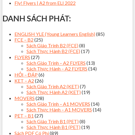
Fly! Flyers | A2 from ELI 2022
DANH SÁCH PHÁT:
ENGLISH YLE (Young Learners English)
(85)
FCE – B2
(25)
Sách Giáo Trình B2 (FCE)
(8)
Sách Thực Hành B2 (FCE)
(17)
FLYERS
(27)
Sách Giáo Trình – A2 FLYERS
(13)
Sách Thực Hành – A2 FLYERS
(14)
HỎI – ĐÁP
(6)
KET – A2
(26)
Sách Giáo Trình A2 (KET)
(7)
Sách Thực Hành A2 (KET)
(19)
MOVERS
(28)
Sách Giáo Trình – A1 MOVERS
(14)
Sách Thực Hành – A1 MOVERS
(14)
PET – B1
(27)
Sách Giáo Trình B1 (PET)
(8)
Sách Thực Hành B1 (PET)
(19)
Sách PDF Có Phí
(89)