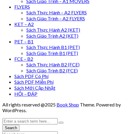
Sách Giáo Trình – A1 MOVERS
FLYERS
Sách Thực Hành – A2 FLYERS
Sách Giáo Trình – A2 FLYERS
KET – A2
Sách Thực Hành A2 (KET)
Sách Giáo Trình A2 (KET)
PET – B1
Sách Thực Hành B1 (PET)
Sách Giáo Trình B1 (PET)
FCE – B2
Sách Thực Hành B2 (FCE)
Sách Giáo Trình B2 (FCE)
Sách PDF Có Phí
Sách PDF Miễn Phí
Sách Mới Cập Nhật
HỎI – ĐÁP
All rights reserved @2025
Book Shop
Theme. Powered by
WordPress.
Search