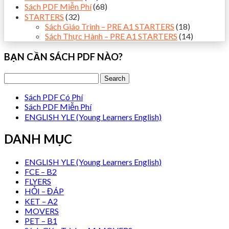
Sách PDF Miễn Phí
(68)
STARTERS
(32)
Sách Giáo Trình – PRE A1 STARTERS
(18)
Sách Thực Hành – PRE A1 STARTERS
(14)
BẠN CẦN SÁCH PDF NÀO?
Sách PDF Có Phí
Sách PDF Miễn Phí
ENGLISH YLE (Young Learners English)
DANH MỤC
ENGLISH YLE (Young Learners English)
FCE – B2
FLYERS
HỎI – ĐÁP
KET – A2
MOVERS
PET – B1