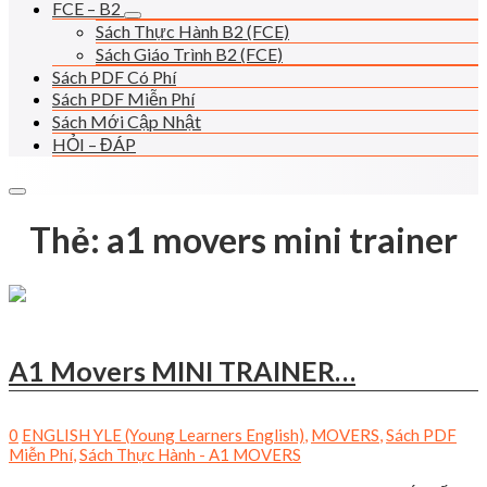
FCE – B2
Sách Thực Hành B2 (FCE)
Sách Giáo Trình B2 (FCE)
Sách PDF Có Phí
Sách PDF Miễn Phí
Sách Mới Cập Nhật
HỎI – ĐÁP
Thẻ:
a1 movers mini trainer
A1 Movers MINI TRAINER…
0
ENGLISH YLE (Young Learners English)
,
MOVERS
,
Sách PDF
Miễn Phí
,
Sách Thực Hành - A1 MOVERS