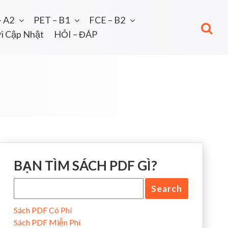
– A2
PET – B1
FCE – B2
i Cập Nhật
HỎI – ĐÁP
BẠN TÌM SÁCH PDF GÌ?
Sách PDF Có Phí
Sách PDF Miễn Phí