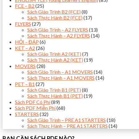
FCE – B2
(25)
Sách Giáo Trình B2 (FCE)
(8)
Sách Thực Hành B2 (FCE)
(17)
FLYERS
(27)
Sách Giáo Trình – A2 FLYERS
(13)
Sách Thực Hành – A2 FLYERS
(14)
HỎI – ĐÁP
(6)
KET – A2
(26)
Sách Giáo Trình A2 (KET)
(7)
Sách Thực Hành A2 (KET)
(19)
MOVERS
(28)
Sách Giáo Trình – A1 MOVERS
(14)
Sách Thực Hành – A1 MOVERS
(14)
PET – B1
(27)
Sách Giáo Trình B1 (PET)
(8)
Sách Thực Hành B1 (PET)
(19)
Sách PDF Có Phí
(89)
Sách PDF Miễn Phí
(68)
STARTERS
(32)
Sách Giáo Trình – PRE A1 STARTERS
(18)
Sách Thực Hành – PRE A1 STARTERS
(14)
BẠN CẦN SÁCH PDF NÀO?