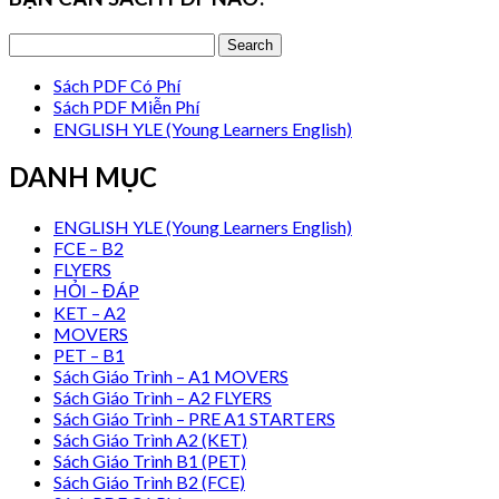
Sách PDF Có Phí
Sách PDF Miễn Phí
ENGLISH YLE (Young Learners English)
DANH MỤC
ENGLISH YLE (Young Learners English)
FCE – B2
FLYERS
HỎI – ĐÁP
KET – A2
MOVERS
PET – B1
Sách Giáo Trình – A1 MOVERS
Sách Giáo Trình – A2 FLYERS
Sách Giáo Trình – PRE A1 STARTERS
Sách Giáo Trình A2 (KET)
Sách Giáo Trình B1 (PET)
Sách Giáo Trình B2 (FCE)