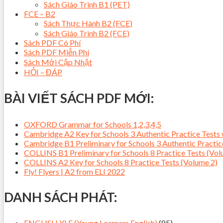
Sách Giáo Trình B1 (PET)
FCE – B2
Sách Thực Hành B2 (FCE)
Sách Giáo Trình B2 (FCE)
Sách PDF Có Phí
Sách PDF Miễn Phí
Sách Mới Cập Nhật
HỎI – ĐÁP
BÀI VIẾT SÁCH PDF MỚI:
OXFORD Grammar for Schools 1,2,3,4,5
Cambridge A2 Key for Schools 3 Authentic Practice Tes
Cambridge B1 Preliminary for Schools 3 Authentic Pract
COLLINS B1 Preliminary for Schools 8 Practice Tests (Vol
COLLINS A2 Key for Schools 8 Practice Tests (Volume 2)
Fly! Flyers | A2 from ELI 2022
DANH SÁCH PHÁT:
ENGLISH YLE (Young Learners English)
(85)