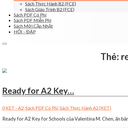
Sách Thực Hành B2 (FCE)
Sách Giáo Trình B2 (FCE)
Sách PDF Có Phí
Sách PDF Miễn Phí
Sách Mới Cập Nhật
HỎI – ĐÁP
Thẻ:
r
Ready for A2 Key…
0
KET - A2
,
Sách PDF Có Phí
,
Sách Thực Hành A2 (KET)
Ready for A2 Key for Schools của Valentina M. Chen, ấn bản 