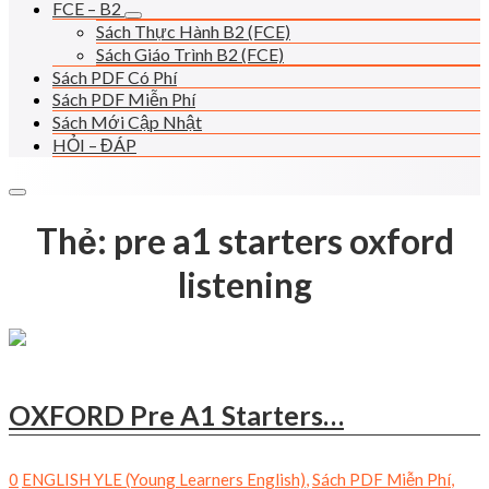
FCE – B2
Sách Thực Hành B2 (FCE)
Sách Giáo Trình B2 (FCE)
Sách PDF Có Phí
Sách PDF Miễn Phí
Sách Mới Cập Nhật
HỎI – ĐÁP
Thẻ:
pre a1 starters oxford
listening
OXFORD Pre A1 Starters…
0
ENGLISH YLE (Young Learners English)
,
Sách PDF Miễn Phí
,