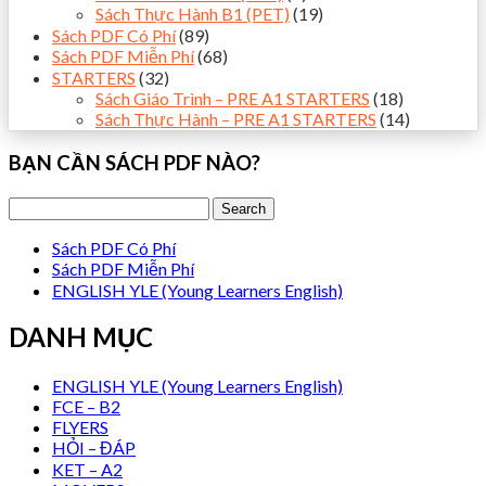
Sách Thực Hành B1 (PET)
(19)
Sách PDF Có Phí
(89)
Sách PDF Miễn Phí
(68)
STARTERS
(32)
Sách Giáo Trình – PRE A1 STARTERS
(18)
Sách Thực Hành – PRE A1 STARTERS
(14)
BẠN CẦN SÁCH PDF NÀO?
Sách PDF Có Phí
Sách PDF Miễn Phí
ENGLISH YLE (Young Learners English)
DANH MỤC
ENGLISH YLE (Young Learners English)
FCE – B2
FLYERS
HỎI – ĐÁP
KET – A2