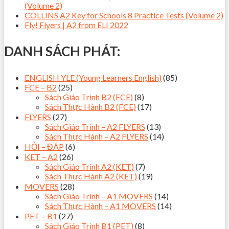
(Volume 2)
COLLINS A2 Key for Schools 8 Practice Tests (Volume 2)
Fly! Flyers | A2 from ELI 2022
DANH SÁCH PHÁT:
ENGLISH YLE (Young Learners English)
(85)
FCE – B2
(25)
Sách Giáo Trình B2 (FCE)
(8)
Sách Thực Hành B2 (FCE)
(17)
FLYERS
(27)
Sách Giáo Trình – A2 FLYERS
(13)
Sách Thực Hành – A2 FLYERS
(14)
HỎI – ĐÁP
(6)
KET – A2
(26)
Sách Giáo Trình A2 (KET)
(7)
Sách Thực Hành A2 (KET)
(19)
MOVERS
(28)
Sách Giáo Trình – A1 MOVERS
(14)
Sách Thực Hành – A1 MOVERS
(14)
PET – B1
(27)
Sách Giáo Trình B1 (PET)
(8)