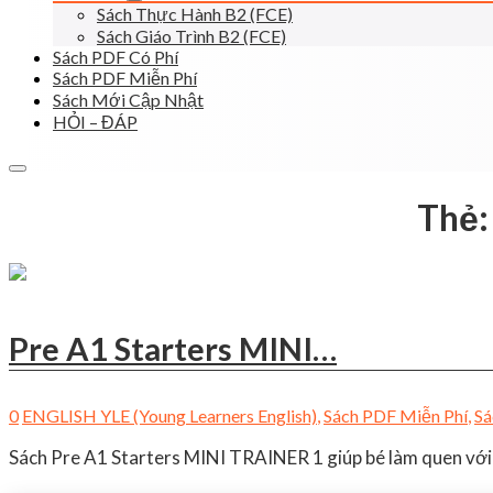
Sách Thực Hành B2 (FCE)
Sách Giáo Trình B2 (FCE)
Sách PDF Có Phí
Sách PDF Miễn Phí
Sách Mới Cập Nhật
HỎI – ĐÁP
Thẻ
Pre A1 Starters MINI…
0
ENGLISH YLE (Young Learners English)
,
Sách PDF Miễn Phí
,
Sá
Sách Pre A1 Starters MINI TRAINER 1 giúp bé làm quen với 