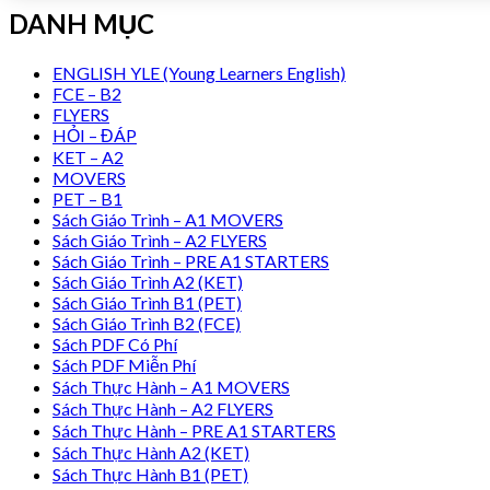
DANH MỤC
ENGLISH YLE (Young Learners English)
FCE – B2
FLYERS
HỎI – ĐÁP
KET – A2
MOVERS
PET – B1
Sách Giáo Trình – A1 MOVERS
Sách Giáo Trình – A2 FLYERS
Sách Giáo Trình – PRE A1 STARTERS
Sách Giáo Trình A2 (KET)
Sách Giáo Trình B1 (PET)
Sách Giáo Trình B2 (FCE)
Sách PDF Có Phí
Sách PDF Miễn Phí
Sách Thực Hành – A1 MOVERS
Sách Thực Hành – A2 FLYERS
Sách Thực Hành – PRE A1 STARTERS
Sách Thực Hành A2 (KET)
Sách Thực Hành B1 (PET)