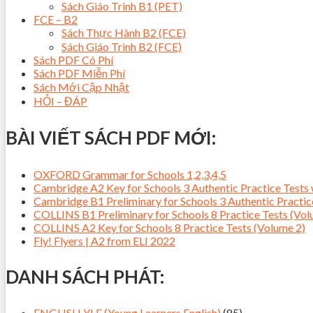
Sách Giáo Trình B1 (PET)
FCE – B2
Sách Thực Hành B2 (FCE)
Sách Giáo Trình B2 (FCE)
Sách PDF Có Phí
Sách PDF Miễn Phí
Sách Mới Cập Nhật
HỎI – ĐÁP
BÀI VIẾT SÁCH PDF MỚI:
OXFORD Grammar for Schools 1,2,3,4,5
Cambridge A2 Key for Schools 3 Authentic Practice Tes
Cambridge B1 Preliminary for Schools 3 Authentic Pract
COLLINS B1 Preliminary for Schools 8 Practice Tests (Vol
COLLINS A2 Key for Schools 8 Practice Tests (Volume 2)
Fly! Flyers | A2 from ELI 2022
DANH SÁCH PHÁT:
ENGLISH YLE (Young Learners English)
(85)