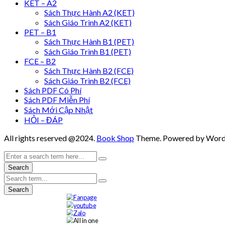
KET – A2
Sách Thực Hành A2 (KET)
Sách Giáo Trình A2 (KET)
PET – B1
Sách Thực Hành B1 (PET)
Sách Giáo Trình B1 (PET)
FCE – B2
Sách Thực Hành B2 (FCE)
Sách Giáo Trình B2 (FCE)
Sách PDF Có Phí
Sách PDF Miễn Phí
Sách Mới Cập Nhật
HỎI – ĐÁP
All rights reserved @2024.
Book Shop
Theme. Powered by Word
Search
Search