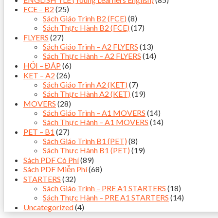
FCE – B2
(25)
Sách Giáo Trình B2 (FCE)
(8)
Sách Thực Hành B2 (FCE)
(17)
FLYERS
(27)
Sách Giáo Trình – A2 FLYERS
(13)
Sách Thực Hành – A2 FLYERS
(14)
HỎI – ĐÁP
(6)
KET – A2
(26)
Sách Giáo Trình A2 (KET)
(7)
Sách Thực Hành A2 (KET)
(19)
MOVERS
(28)
Sách Giáo Trình – A1 MOVERS
(14)
Sách Thực Hành – A1 MOVERS
(14)
PET – B1
(27)
Sách Giáo Trình B1 (PET)
(8)
Sách Thực Hành B1 (PET)
(19)
Sách PDF Có Phí
(89)
Sách PDF Miễn Phí
(68)
STARTERS
(32)
Sách Giáo Trình – PRE A1 STARTERS
(18)
Sách Thực Hành – PRE A1 STARTERS
(14)
Uncategorized
(4)