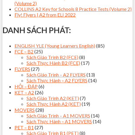
(Volume 2)
COLLINS A2 Key for Schools 8 Practice Tests (Volume 2)
Fly! Flyers | A2 from ELI 2022
DANH SÁCH PHÁT:
ENGLISH YLE (Young Learners English)
(85)
FCE – B2
(25)
Sách Giáo Trình B2 (FCE)
(8)
Sách Thực Hành B2 (FCE)
(17)
FLYERS
(27)
Sách Giáo Trình – A2 FLYERS
(13)
Sách Thực Hành – A2 FLYERS
(14)
HỎI – ĐÁP
(6)
KET – A2
(26)
Sách Giáo Trình A2 (KET)
(7)
Sách Thực Hành A2 (KET)
(19)
MOVERS
(28)
Sách Giáo Trình – A1 MOVERS
(14)
Sách Thực Hành – A1 MOVERS
(14)
PET – B1
(27)
Sách Giáo Trình B1 (PET)
(8)