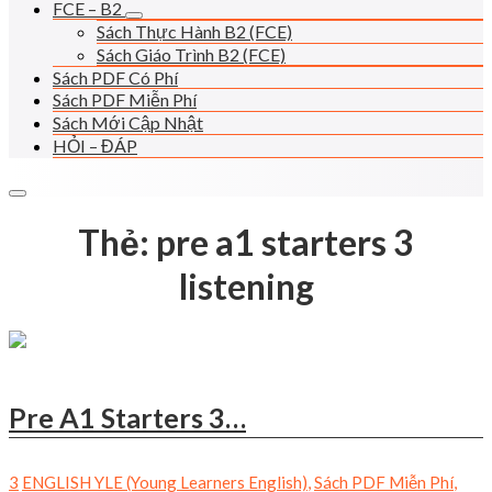
FCE – B2
Sách Thực Hành B2 (FCE)
Sách Giáo Trình B2 (FCE)
Sách PDF Có Phí
Sách PDF Miễn Phí
Sách Mới Cập Nhật
HỎI – ĐÁP
Thẻ:
pre a1 starters 3
listening
Pre A1 Starters 3…
3
ENGLISH YLE (Young Learners English)
,
Sách PDF Miễn Phí
,