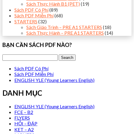
Sách Thực Hành B1 (PET)
(19)
Sách PDF Có Phí
(89)
Sách PDF Miễn Phí
(68)
STARTERS
(32)
Sách Giáo Trình – PRE A1 STARTERS
(18)
Sách Thực Hành – PRE A1 STARTERS
(14)
BẠN CẦN SÁCH PDF NÀO?
Sách PDF Có Phí
Sách PDF Miễn Phí
ENGLISH YLE (Young Learners English)
DANH MỤC
ENGLISH YLE (Young Learners English)
FCE – B2
FLYERS
HỎI – ĐÁP
KET – A2