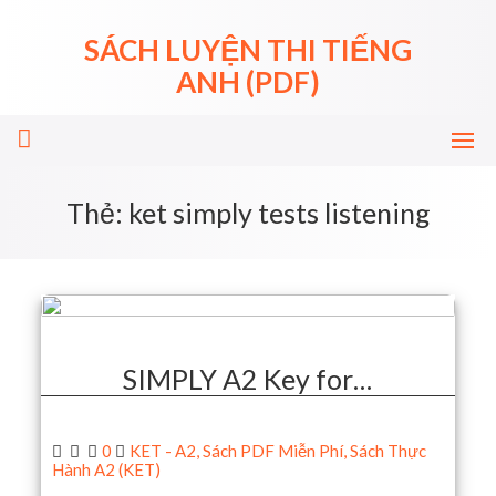
Skip
to
SÁCH LUYỆN THI TIẾNG
content
ANH (PDF)
Thẻ:
ket simply tests listening
SIMPLY A2 Key for…
0
KET - A2
,
Sách PDF Miễn Phí
,
Sách Thực
Hành A2 (KET)