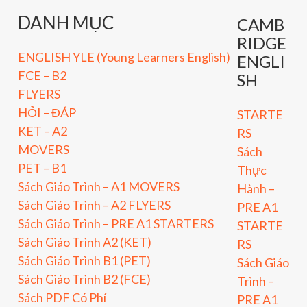
DANH MỤC
CAMB
RIDGE
ENGLISH YLE (Young Learners English)
ENGLI
FCE – B2
SH
FLYERS
HỎI – ĐÁP
STARTE
KET – A2
RS
MOVERS
Sách
PET – B1
Thực
Sách Giáo Trình – A1 MOVERS
Hành –
Sách Giáo Trình – A2 FLYERS
PRE A1
Sách Giáo Trình – PRE A1 STARTERS
STARTE
Sách Giáo Trình A2 (KET)
RS
Sách Giáo Trình B1 (PET)
Sách Giáo
Sách Giáo Trình B2 (FCE)
Trình –
Sách PDF Có Phí
PRE A1