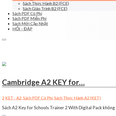
Sách Thực Hành B2 (FCE)
Sách Giáo Trình B2 (FCE)
Sách PDF Có Phí
Sách PDF Miễn Phí
Sách Mới Cập Nhật
HỎI – ĐÁP
Cambridge A2 KEY for…
2
KET - A2
,
Sách PDF Có Phí
,
Sách Thực Hành A2 (KET)
Sách A2 Key for Schools Trainer 2 With Digital Pack không 