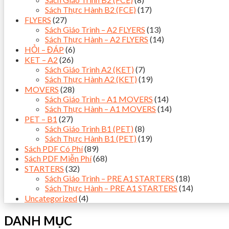
Sách Thực Hành B2 (FCE)
(17)
FLYERS
(27)
Sách Giáo Trình – A2 FLYERS
(13)
Sách Thực Hành – A2 FLYERS
(14)
HỎI – ĐÁP
(6)
KET – A2
(26)
Sách Giáo Trình A2 (KET)
(7)
Sách Thực Hành A2 (KET)
(19)
MOVERS
(28)
Sách Giáo Trình – A1 MOVERS
(14)
Sách Thực Hành – A1 MOVERS
(14)
PET – B1
(27)
Sách Giáo Trình B1 (PET)
(8)
Sách Thực Hành B1 (PET)
(19)
Sách PDF Có Phí
(89)
Sách PDF Miễn Phí
(68)
STARTERS
(32)
Sách Giáo Trình – PRE A1 STARTERS
(18)
Sách Thực Hành – PRE A1 STARTERS
(14)
Uncategorized
(4)
DANH MỤC