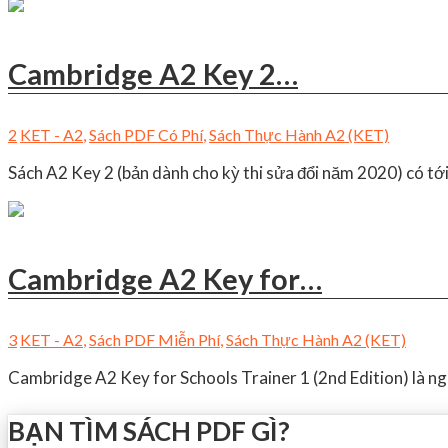
Cambridge A2 Key 2…
2
KET - A2
,
Sách PDF Có Phí
,
Sách Thực Hành A2 (KET)
Sách A2 Key 2 (bản dành cho kỳ thi sửa đổi năm 2020) có tới
Cambridge A2 Key for…
3
KET - A2
,
Sách PDF Miễn Phí
,
Sách Thực Hành A2 (KET)
Cambridge A2 Key for Schools Trainer 1 (2nd Edition) là ng
BẠN TÌM SÁCH PDF GÌ?