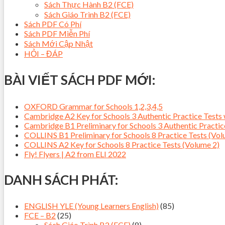
Sách Thực Hành B2 (FCE)
Sách Giáo Trình B2 (FCE)
Sách PDF Có Phí
Sách PDF Miễn Phí
Sách Mới Cập Nhật
HỎI – ĐÁP
BÀI VIẾT SÁCH PDF MỚI:
OXFORD Grammar for Schools 1,2,3,4,5
Cambridge A2 Key for Schools 3 Authentic Practice Tes
Cambridge B1 Preliminary for Schools 3 Authentic Pract
COLLINS B1 Preliminary for Schools 8 Practice Tests (Vol
COLLINS A2 Key for Schools 8 Practice Tests (Volume 2)
Fly! Flyers | A2 from ELI 2022
DANH SÁCH PHÁT:
ENGLISH YLE (Young Learners English)
(85)
FCE – B2
(25)
Sách Giáo Trình B2 (FCE)
(8)