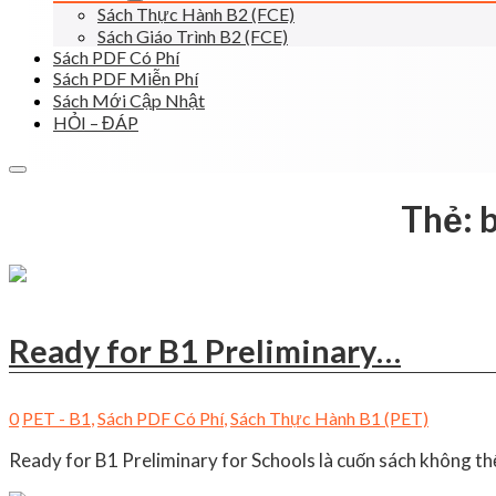
Sách Thực Hành B2 (FCE)
Sách Giáo Trình B2 (FCE)
Sách PDF Có Phí
Sách PDF Miễn Phí
Sách Mới Cập Nhật
HỎI – ĐÁP
Thẻ:
b
Ready for B1 Preliminary…
0
PET - B1
,
Sách PDF Có Phí
,
Sách Thực Hành B1 (PET)
Ready for B1 Preliminary for Schools là cuốn sách không thể