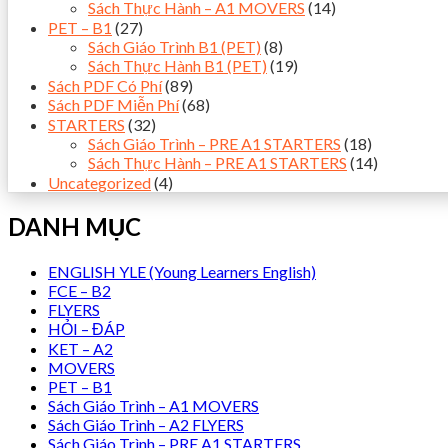
Sách Thực Hành – A1 MOVERS
(14)
PET – B1
(27)
Sách Giáo Trình B1 (PET)
(8)
Sách Thực Hành B1 (PET)
(19)
Sách PDF Có Phí
(89)
Sách PDF Miễn Phí
(68)
STARTERS
(32)
Sách Giáo Trình – PRE A1 STARTERS
(18)
Sách Thực Hành – PRE A1 STARTERS
(14)
Uncategorized
(4)
DANH MỤC
ENGLISH YLE (Young Learners English)
FCE – B2
FLYERS
HỎI – ĐÁP
KET – A2
MOVERS
PET – B1
Sách Giáo Trình – A1 MOVERS
Sách Giáo Trình – A2 FLYERS
Sách Giáo Trình – PRE A1 STARTERS