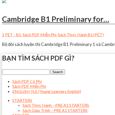
Cambridge B1 Preliminary for…
2
PET - B1
,
Sách PDF Miễn Phí
,
Sách Thực Hành B1 (PET)
Bộ đôi sách luyện thi Cambridge B1 Preliminary 1 và Cambr
BẠN TÌM SÁCH PDF GÌ?
Sách PDF Có Phí
Sách PDF Miễn Phí
ENGLISH YLE (Young Learners English)
STARTERS
Sách Thực Hành – PRE A1 STARTERS
Sách Giáo Trình – PRE A1 STARTERS