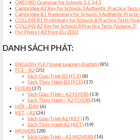
OXFORD Grammar for Schools 1,2,3,4,5
Cambridge A2 Key for Schools 3 Authentic Practice Tes
Cambridge B1 Preliminary for Schools 3 Authentic Pract
COLLINS B1 Preliminary for Schools 8 Practice Tests (Vol
COLLINS A2 Key for Schools 8 Practice Tests (Volume 2)
Fly! Flyers | A2 from ELI 2022
DANH SÁCH PHÁT:
ENGLISH YLE (Young Learners English)
(85)
FCE – B2
(25)
Sách Giáo Trình B2 (FCE)
(8)
Sách Thực Hành B2 (FCE)
(17)
FLYERS
(27)
Sách Giáo Trình – A2 FLYERS
(13)
Sách Thực Hành – A2 FLYERS
(14)
HỎI – ĐÁP
(6)
KET – A2
(26)
Sách Giáo Trình A2 (KET)
(7)
Sách Thực Hành A2 (KET)
(19)
MOVERS
(28)
Sách Giáo Trình – A1 MOVERS
(14)