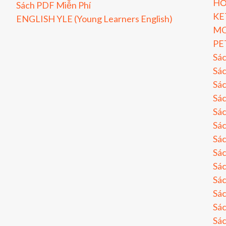
HỎ
Sách PDF Miễn Phí
KE
ENGLISH YLE (Young Learners English)
MO
PE
Sá
Sác
Sác
Sác
Sác
Sác
Sác
Sá
Sá
Sá
Sá
Sá
Sá