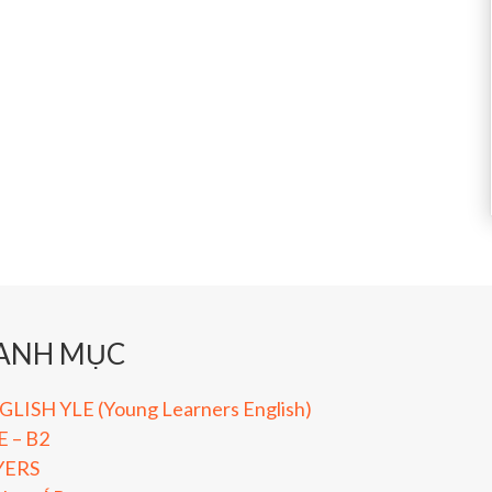
ANH MỤC
LISH YLE (Young Learners English)
E – B2
YERS