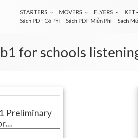
STARTERS
MOVERS
FLYERS
KET 
Sách PDF Có Phí
Sách PDF Miễn Phí
Sách Mớ
:
b1 for schools listenin
 Preliminary
or…