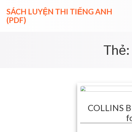
Skip
to
SÁCH LUYỆN THI TIẾNG ANH
content
(PDF)
Thẻ
COLLINS B1
f