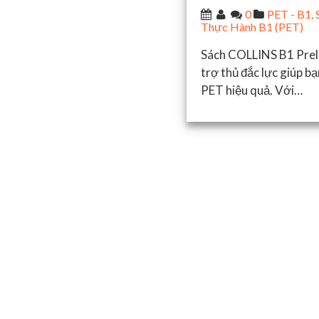
0
PET - B1
,
Thực Hành B1 (PET)
Sách COLLINS B1 Preli
trợ thủ đắc lực giúp b
PET hiệu quả. Với…