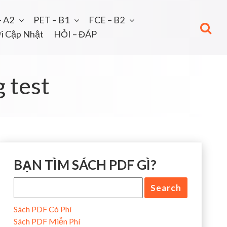
– A2
PET – B1
FCE – B2
i Cập Nhật
HỎI – ĐÁP
g test
BẠN TÌM SÁCH PDF GÌ?
Sách PDF Có Phí
Sách PDF Miễn Phí