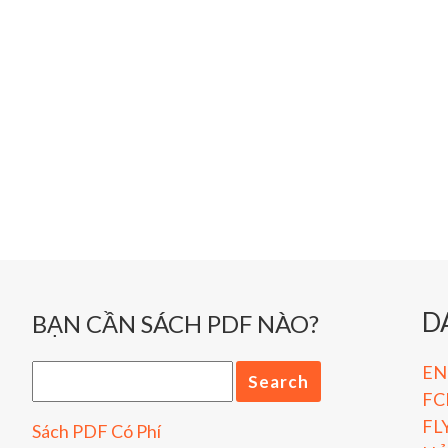
D
BẠN CẦN SÁCH PDF NÀO?
ENG
FC
FL
Sách PDF Có Phí