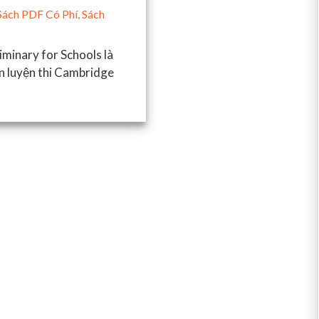
Sách PDF Có Phí
,
Sách
minary for Schools là
ạn luyện thi Cambridge