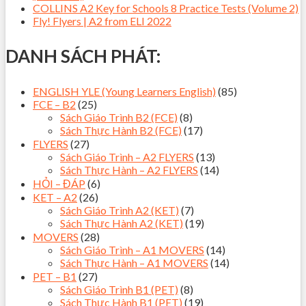
COLLINS A2 Key for Schools 8 Practice Tests (Volume 2)
Fly! Flyers | A2 from ELI 2022
DANH SÁCH PHÁT:
ENGLISH YLE (Young Learners English)
(85)
FCE – B2
(25)
Sách Giáo Trình B2 (FCE)
(8)
Sách Thực Hành B2 (FCE)
(17)
FLYERS
(27)
Sách Giáo Trình – A2 FLYERS
(13)
Sách Thực Hành – A2 FLYERS
(14)
HỎI – ĐÁP
(6)
KET – A2
(26)
Sách Giáo Trình A2 (KET)
(7)
Sách Thực Hành A2 (KET)
(19)
MOVERS
(28)
Sách Giáo Trình – A1 MOVERS
(14)
Sách Thực Hành – A1 MOVERS
(14)
PET – B1
(27)
Sách Giáo Trình B1 (PET)
(8)
Sách Thực Hành B1 (PET)
(19)