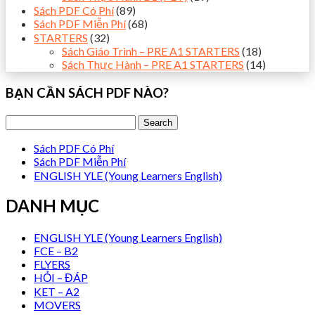
Sách PDF Có Phí
(89)
Sách PDF Miễn Phí
(68)
STARTERS
(32)
Sách Giáo Trình – PRE A1 STARTERS
(18)
Sách Thực Hành – PRE A1 STARTERS
(14)
BẠN CẦN SÁCH PDF NÀO?
Sách PDF Có Phí
Sách PDF Miễn Phí
ENGLISH YLE (Young Learners English)
DANH MỤC
ENGLISH YLE (Young Learners English)
FCE – B2
FLYERS
HỎI – ĐÁP
KET – A2
MOVERS