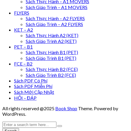
Sách Thực Hành – A1 MOVERS
Sách Giáo Trình – A1 MOVERS
FLYERS
Sách Thực Hành – A2 FLYERS
Sách Giáo Trình – A2 FLYERS
KET – A2
Sách Thực Hành A2 (KET)
Sách Giáo Trình A2 (KET)
PET – B1
Sách Thực Hành B1 (PET)
Sách Giáo Trình B1 (PET)
FCE – B2
Sách Thực Hành B2 (FCE)
Sách Giáo Trình B2 (FCE)
Sách PDF Có Phí
Sách PDF Miễn Phí
Sách Mới Cập Nhật
HỎI – ĐÁP
All rights reserved @2025
Book Shop
Theme. Powered by
WordPress.