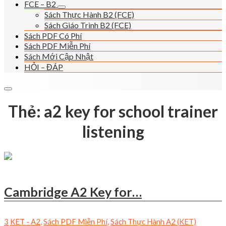
FCE – B2
Sách Thực Hành B2 (FCE)
Sách Giáo Trình B2 (FCE)
Sách PDF Có Phí
Sách PDF Miễn Phí
Sách Mới Cập Nhật
HỎI – ĐÁP
Thẻ:
a2 key for school trainer
listening
Cambridge A2 Key for…
3
KET - A2
,
Sách PDF Miễn Phí
,
Sách Thực Hành A2 (KET)