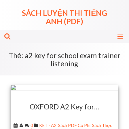
Skip
to
SÁCH LUYỆN THI TIẾNG
content
ANH (PDF)
Thẻ:
a2 key for school exam trainer
listening
OXFORD A2 Key for…
0
KET - A2
,
Sách PDF Có Phí
,
Sách Thực