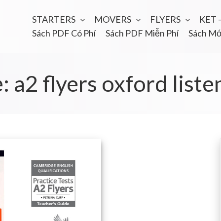
STARTERS
MOVERS
FLYERS
KET 
Sách PDF Có Phí
Sách PDF Miễn Phí
Sách Mớ
ẻ:
a2 flyers oxford liste