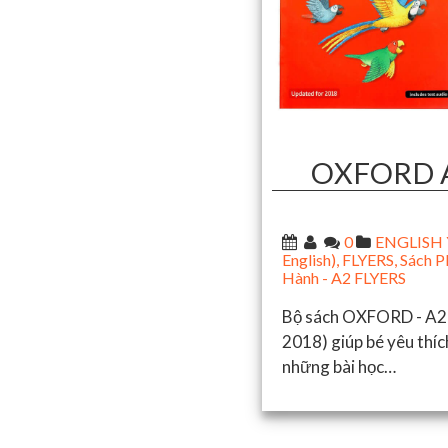
OXFORD A
0
ENGLISH Y
English)
,
FLYERS
,
Sách P
Hành - A2 FLYERS
Bộ sách OXFORD - A2 
2018) giúp bé yêu thíc
những bài học…