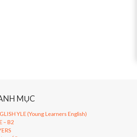
ANH MỤC
LISH YLE (Young Learners English)
E – B2
YERS