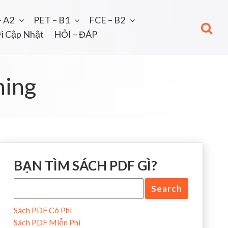
– A2
PET – B1
FCE – B2
i Cập Nhật
HỎI – ĐÁP
ning
BẠN TÌM SÁCH PDF GÌ?
Sách PDF Có Phí
Sách PDF Miễn Phí