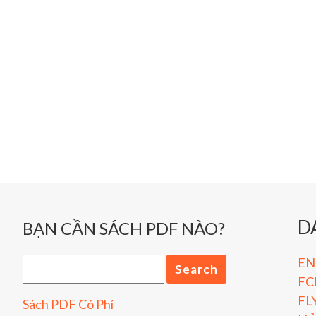
D
BẠN CẦN SÁCH PDF NÀO?
ENG
FC
FL
Sách PDF Có Phí