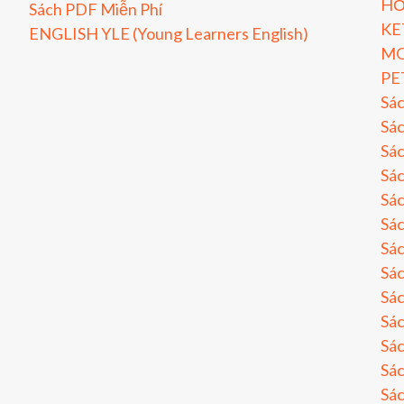
HỎ
Sách PDF Miễn Phí
KE
ENGLISH YLE (Young Learners English)
MO
PE
Sá
Sác
Sác
Sác
Sác
Sác
Sác
Sá
Sá
Sá
Sá
Sá
Sá