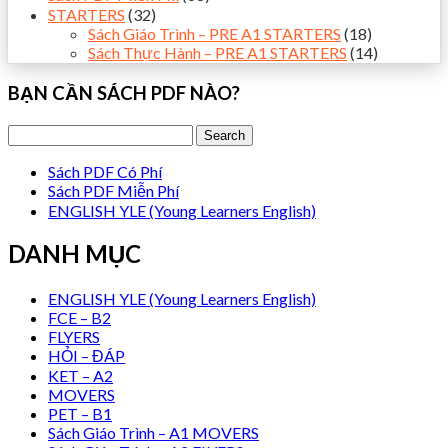
STARTERS
(32)
Sách Giáo Trình – PRE A1 STARTERS
(18)
Sách Thực Hành – PRE A1 STARTERS
(14)
BẠN CẦN SÁCH PDF NÀO?
Sách PDF Có Phí
Sách PDF Miễn Phí
ENGLISH YLE (Young Learners English)
DANH MỤC
ENGLISH YLE (Young Learners English)
FCE – B2
FLYERS
HỎI – ĐÁP
KET – A2
MOVERS
PET – B1
Sách Giáo Trình – A1 MOVERS