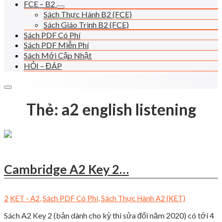
FCE – B2
Sách Thực Hành B2 (FCE)
Sách Giáo Trình B2 (FCE)
Sách PDF Có Phí
Sách PDF Miễn Phí
Sách Mới Cập Nhật
HỎI – ĐÁP
Thẻ:
a2 english listening
Cambridge A2 Key 2…
2
KET - A2
,
Sách PDF Có Phí
,
Sách Thực Hành A2 (KET)
Sách A2 Key 2 (bản dành cho kỳ thi sửa đổi năm 2020) có tới 4