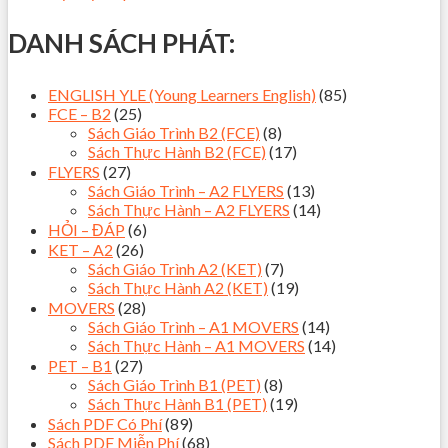
DANH SÁCH PHÁT:
ENGLISH YLE (Young Learners English)
(85)
FCE – B2
(25)
Sách Giáo Trình B2 (FCE)
(8)
Sách Thực Hành B2 (FCE)
(17)
FLYERS
(27)
Sách Giáo Trình – A2 FLYERS
(13)
Sách Thực Hành – A2 FLYERS
(14)
HỎI – ĐÁP
(6)
KET – A2
(26)
Sách Giáo Trình A2 (KET)
(7)
Sách Thực Hành A2 (KET)
(19)
MOVERS
(28)
Sách Giáo Trình – A1 MOVERS
(14)
Sách Thực Hành – A1 MOVERS
(14)
PET – B1
(27)
Sách Giáo Trình B1 (PET)
(8)
Sách Thực Hành B1 (PET)
(19)
Sách PDF Có Phí
(89)
Sách PDF Miễn Phí
(68)