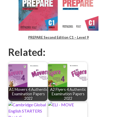
PREPARE Second Edition C1 – Level 9
Related:
A1 Movers 4 Authentic
A2 Flyers 4 Authentic
Examination Papers
Examination Papers
2022
2022