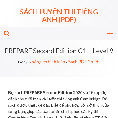
Skip
to
SÁCH LUYỆN THI TIẾNG
content
ANH (PDF)
PREPARE Second Edition C1 – Level 9
Không có bình luận
Sách PDF Có Phí
By
/
/
/
Bộ sách PREPARE Second Edition 2020 với 9 cấp độ
dành cho tuổi teen và luyện thi tiếng anh Cambridge. Bộ
sách được thiết kế đặc biệt để phù hợp với sở thích của
từng bạn, giúp các bạn tự tin chinh phục các kỳ thi
Cambridge English.
Level 1, 2, 3 chuẩn bị cho KET-A2;