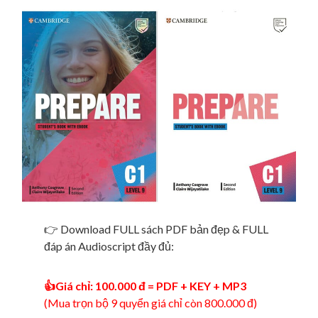
👉 Download FULL sách PDF bản đẹp & FULL
đáp án Audioscript đầy đủ:
👍Giá chỉ: 100.000 đ = PDF + KEY + MP3
(Mua trọn bộ 9 quyển giá chỉ còn 800.000 đ)