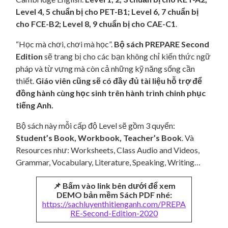
Level 4, 5 chuẩn bị cho PET-B1; Level 6, 7 chuẩn bị
cho FCE-B2;
Level 8, 9 chuẩn bị cho CAE-C1
.
“Học mà chơi, chơi mà học”.
Bộ sách PREPARE Second
Edition
sẽ trang bị cho các bạn không chỉ kiến thức ngữ
pháp và từ vựng mà còn cả những kỹ năng sống cần
thiết.
Giáo viên cũng sẽ có đầy đủ tài liệu hỗ trợ để
đồng hành cùng học sinh trên hành trình chinh phục
tiếng Anh.
Bộ sách này mỗi cấp độ Level sẽ gồm 3 quyển:
Student’s Book, Workbook, Teacher’s Book
. Và
Resources như: Worksheets, Class Audio and Videos,
Grammar, Vocabulary, Literature, Speaking, Writing…
📌 Bấm vào link bên dưới để xem
DEMO bản mềm Sách PDF nhé:
https://sachluyenthitienganh.com/PREPA
RE-Second-Edition-2020