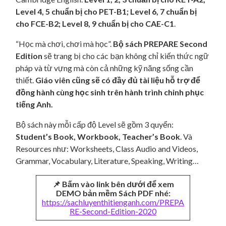
Level 4, 5 chuẩn bị cho PET-B1; Level 6, 7 chuẩn bị
cho FCE-B2;
Level 8, 9 chuẩn bị cho CAE-C1
.
“Học mà chơi, chơi mà học”.
Bộ sách PREPARE Second
Edition
sẽ trang bị cho các bạn không chỉ kiến thức ngữ
pháp và từ vựng mà còn cả những kỹ năng sống cần
thiết.
Giáo viên cũng sẽ có đầy đủ tài liệu hỗ trợ để
đồng hành cùng học sinh trên hành trình chinh phục
tiếng Anh.
Bộ sách này mỗi cấp độ Level sẽ gồm 3 quyển:
Student’s Book, Workbook, Teacher’s Book
. Và
Resources như: Worksheets, Class Audio and Videos,
Grammar, Vocabulary, Literature, Speaking, Writing…
📌 Bấm vào link bên dưới để xem
DEMO bản mềm Sách PDF nhé:
https://sachluyenthitienganh.com/PREPA
RE-Second-Edition-2020