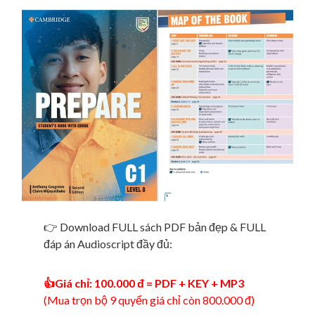
👉 Download FULL sách PDF bản đẹp & FULL
đáp án Audioscript đầy đủ:
👍Giá chỉ: 100.000 đ = PDF + KEY + MP3
(Mua trọn bộ 9 quyển giá chỉ còn 800.000 đ)