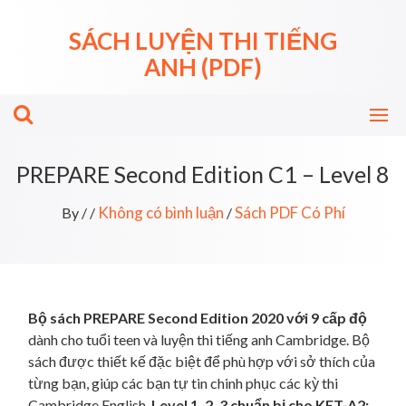
Skip
to
SÁCH LUYỆN THI TIẾNG
content
ANH (PDF)
PREPARE Second Edition C1 – Level 8
Không có bình luận
Sách PDF Có Phí
By
/
/
/
Bộ sách PREPARE Second Edition 2020 với 9 cấp độ
dành cho tuổi teen và luyện thi tiếng anh Cambridge. Bộ
sách được thiết kế đặc biệt để phù hợp với sở thích của
từng bạn, giúp các bạn tự tin chinh phục các kỳ thi
Cambridge English.
Level 1, 2, 3 chuẩn bị cho KET-A2;